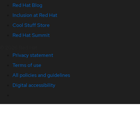
Red Hat Blog
Inclusion at Red Hat
Cool Stuff Store
Red Hat Summit
© 2026 Red Hat
Privacy statement
Terms of use
All policies and guidelines
Digital accessibility