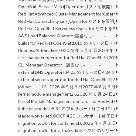
OpenShift Service Mesh
[Operator リストを展開]
Red Hat Advanced Cluster Management for Kubernetes
[Ope
Red Hat Connectivity Link
[Operator リストを展開]
Red Hat OpenShift Serverless
[Operator リストを展開]
AWS Load Balancer Operator
該当なし
-
-
builds for Red Hat OpenShift
1.8
1.9 のリリース日 + 1 カ月
1.10
Business Automation
7.0
2022 年 5 月 31 日
2024 年 5 月 31 日
cert-manager operator for Red Hat OpenShift
1.20
2026 年 11 
CLI Manager Operator
該当なし
-
-
external DNS Operator
1.3
4.23 のリリース日
4.24 のリリース
external secrets operator for Red Hat OpenShift
1.2
2026 年 11
job set
1.0
2026 年 9 月 9 日
2027 年 8 月 3 日
kernel module management
2.6
2026 年 6 月 24 日
2026 年 10
Kernel Module Management operator for Red Hat OpenShift 
Kube descheduler
5.3
4.21 フルサポート終了日
4.21 メンテ
leader worker set
1.0
OCP 4.20 フルサポート終了日
OCP 4.2
migration toolkit for containers
1.8
2026 年 7 月 31 日
2026 年 1
migration toolkit for virtualization
2.12
2.14 のリリース日
2.14 