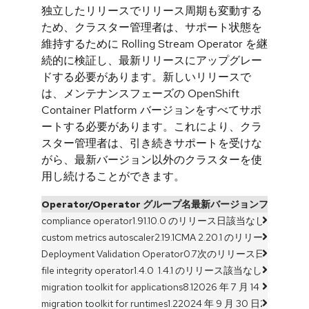
独立したリリースでリリース周期も変動する
ため、クラスター管理者は、サポート状態を
維持するために Rolling Stream Operator を継
続的に検証し、最新リリースにアップグレー
ドする必要があります。新しいリリースで
は、メンテナンスフェーズの OpenShift
Container Platform バージョンをすべてサポ
ートする必要があります。これにより、クラ
スター管理者は、引き続きサポートを受けな
がら、最新バージョン以外のクラスターを使
用し続けることができます。
Operator/Operator グループ名
最新バージョン
フルサポー
compliance operator
1.9
1.10.0 のリリース日
該当なし
custom metrics autoscaler
2.19.1
CMA 2.20.1 のリリース日
該当
Deployment Validation Operator
0.7
次のリリース日
該当なし
file integrity operator
1.4.0
1.4.1 のリリース
該当なし
migration toolkit for applications
8.1
2026 年 7 月 14 日
2026 年 
migration toolkit for runtimes
1.2
2024 年 9 月 30 日
2024 年 9