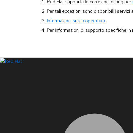
Red Hat supporta le correzioni di bug per
Per tali eccezioni sono disponibili i servizi
Informazioni sulla coperatura
.
Per informazioni di supporto specifiche in r
LinkedIn