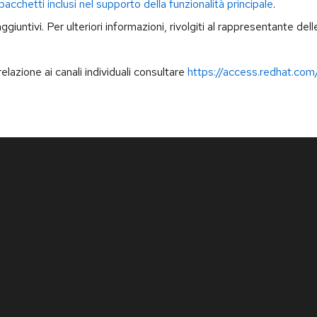
pacchetti inclusi nel supporto della funzionalità principale
.
 aggiuntivi. Per ulteriori informazioni, rivolgiti al rappresentante de
elazione ai canali individuali consultare
https://access.redhat.com/