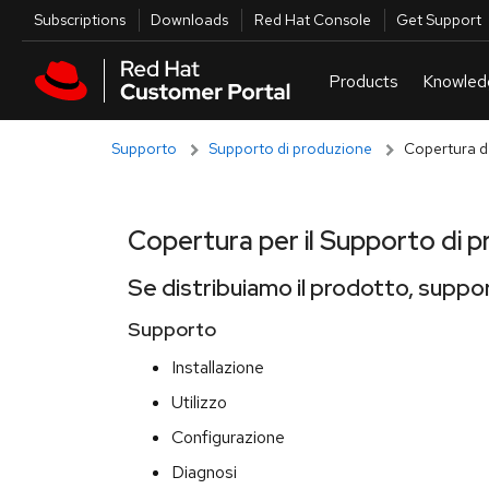
Skip to navigation
Skip to main content
Utilities
Subscriptions
Downloads
Red Hat Console
Get Support
Supporto
Supporto di produzione
Copertura d
Copertura per il Supporto di 
Se distribuiamo il prodotto, suppor
Supporto
Installazione
Utilizzo
Configurazione
Diagnosi