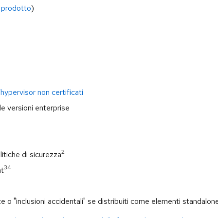
l prodotto
)
hypervisor non certificati
le versioni enterprise
2
itiche di sicurezza
34
at
 o "inclusioni accidentali" se distribuiti come elementi standalon