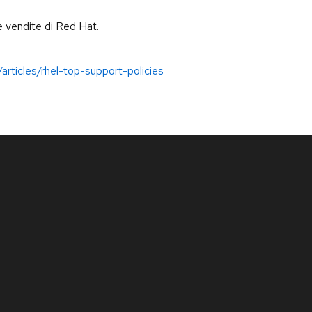
lle vendite di Red Hat.
articles/rhel-top-support-policies