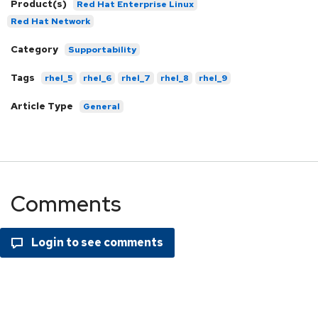
Product(s)
Red Hat Enterprise Linux
Red Hat Network
Category
Supportability
Tags
rhel_5
rhel_6
rhel_7
rhel_8
rhel_9
Article Type
General
Comments