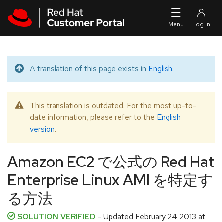
Skip to navigation
Skip to main content
A translation of this page exists in
English
.
Translated message
This translation is outdated. For the most up-to-
Warning message
date information, please refer to the
English
version
.
Amazon EC2 で公式の Red Hat
Enterprise Linux AMI を特定す
る方法
SOLUTION VERIFIED
- Updated
February 24 2013 at