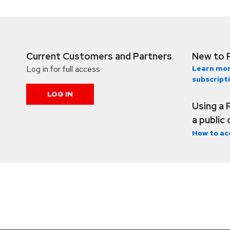
Current Customers and Partners
New to 
Log in for full access
Learn mor
subscript
LOG IN
Using a 
a public
How to ac