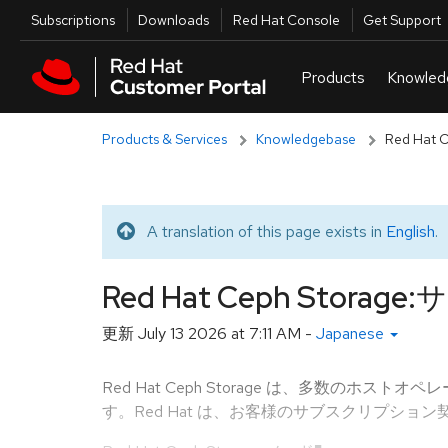
Skip to navigation
Skip to main content
Utilities
Subscriptions
Downloads
Red Hat Console
Get Support
Products & Services
Knowledgebase
Red Ha
A translation of this page exists in
English
.
Translated message
Red Hat Ceph Stor
更新
July 13 2026 at 7:11 AM
-
Japanese
Red Hat Ceph Storage は、多数
す。Red Hat は、お客様のサブスクリプシ