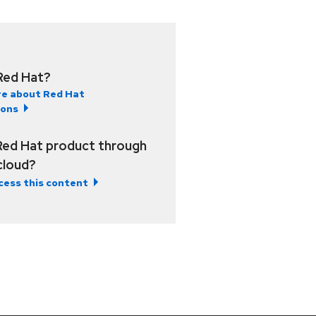
Red Hat?
e about Red Hat
ions
Red Hat product through
 cloud?
cess this content