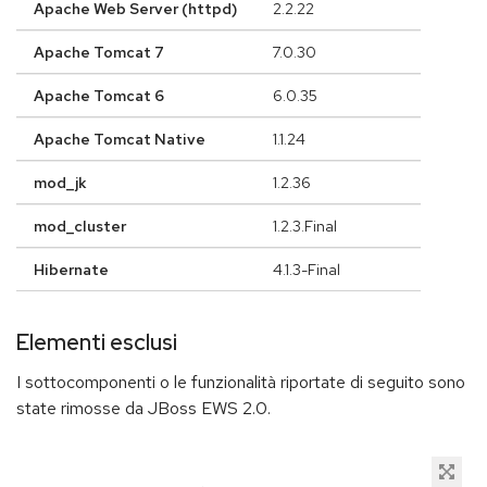
Apache Web Server (httpd)
2.2.22
Apache Tomcat 7
7.0.30
Apache Tomcat 6
6.0.35
Apache Tomcat Native
1.1.24
mod_jk
1.2.36
mod_cluster
1.2.3.Final
Hibernate
4.1.3-Final
Elementi esclusi
I sottocomponenti o le funzionalità riportate di seguito sono
state rimosse da JBoss EWS 2.0.