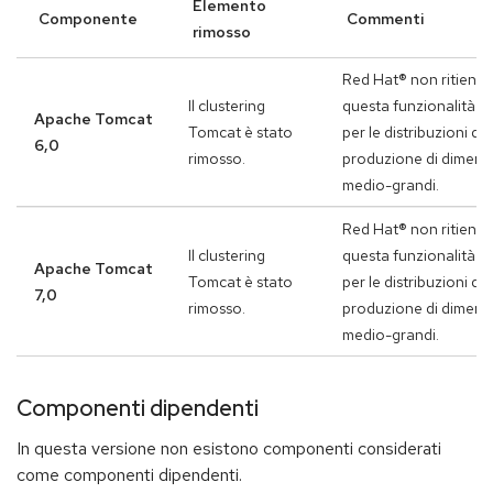
Elemento
Componente
Commenti
rimosso
Red Hat® non ritiene 
Il clustering
questa funzionalità si
Apache Tomcat
Tomcat è stato
per le distribuzioni di
6,0
rimosso.
produzione di dimens
medio-grandi.
Red Hat® non ritiene 
Il clustering
questa funzionalità si
Apache Tomcat
Tomcat è stato
per le distribuzioni di
7,0
rimosso.
produzione di dimens
medio-grandi.
Componenti dipendenti
In questa versione non esistono componenti considerati
come componenti dipendenti.