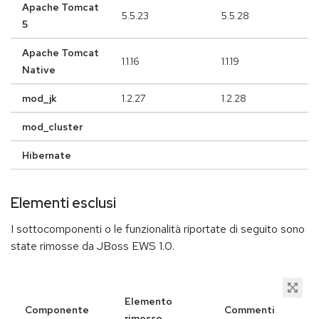
Apache Tomcat
5.5.23
5.5.28
5
Apache Tomcat
1.1.16
1.1.19
Native
mod_jk
1.2.27
1.2.28
mod_cluster
Hibernate
Elementi esclusi
I sottocomponenti o le funzionalità riportate di seguito sono
state rimosse da JBoss EWS 1.0.
Elemento
Componente
Commenti
rimosso