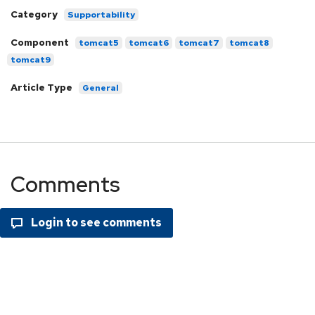
Category
Supportability
Component
tomcat5
tomcat6
tomcat7
tomcat8
tomcat9
Article Type
General
Comments