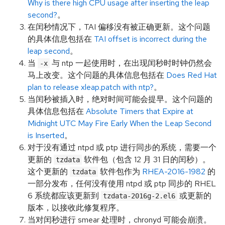
Why is there high CPU usage after inserting the leap
second?
。
在闰秒情况下，TAI 偏移没有被正确更新。这个问题
的具体信息包括在
TAI offset is incorrect during the
leap second
。
当
与 ntp 一起使用时，在出现闰秒时时钟仍然会
-x
马上改变。这个问题的具体信息包括在
Does Red Hat
plan to release xleap.patch with ntp?
。
当闰秒被插入时，绝对时间可能会提早。这个问题的
具体信息包括在
Absolute Timers that Expire at
Midnight UTC May Fire Early When the Leap Second
is Inserted
。
对于没有通过 ntpd 或 ptp 进行同步的系统，需要一个
更新的
软件包（包含 12 月 31 日的闰秒）。
tzdata
这个更新的
软件包作为
RHEA-2016-1982
的
tzdata
一部分发布，任何没有使用 ntpd 或 ptp 同步的 RHEL
6 系统都应该更新到
或更新的
tzdata-2016g-2.el6
版本，以接收此修复程序。
当对闰秒进行 smear 处理时，chronyd 可能会崩溃。