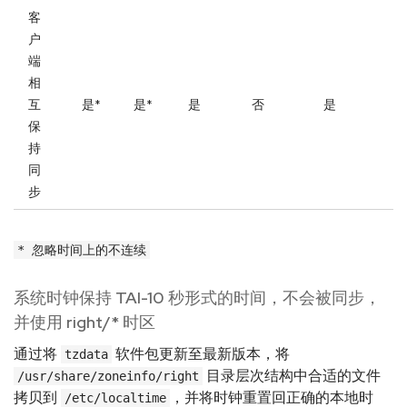
客
户
端
相
互
是*
是*
是
否
是
保
持
同
步
* 忽略时间上的不连续
系统时钟保持 TAI-10 秒形式的时间，不会被同步，
并使用 right/* 时区
通过将
软件包更新至最新版本，将
tzdata
目录层次结构中合适的文件
/usr/share/zoneinfo/right
拷贝到
，并将时钟重置回正确的本地时
/etc/localtime