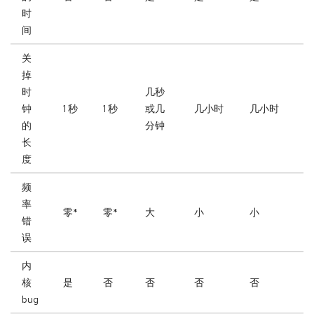
时
间
关
掉
时
几秒
钟
1 秒
1 秒
或几
几小时
几小时
的
分钟
长
度
频
率
零*
零*
大
小
小
错
误
内
核
是
否
否
否
否
bug