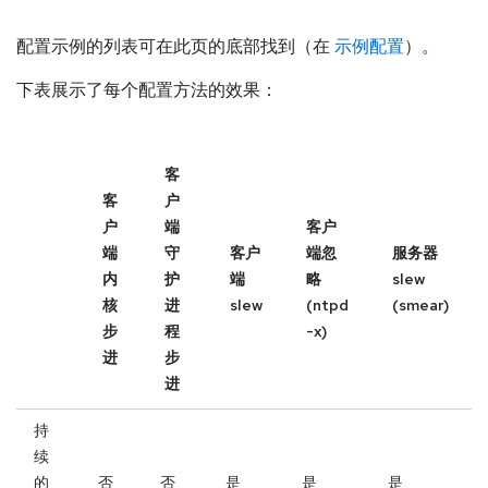
配置示例的列表可在此页的底部找到（在
示例配置
）。
下表展示了每个配置方法的效果：
客
客
户
户
端
客户
端
守
客户
端忽
服务器
内
护
端
略
slew
核
进
slew
(ntpd
(smear)
步
程
-x)
进
步
进
持
续
的
否
否
是
是
是