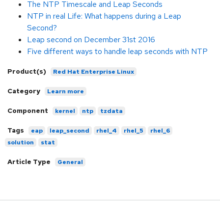
The NTP Timescale and Leap Seconds
NTP in real Life: What happens during a Leap
Second?
Leap second on December 31st 2016
Five different ways to handle leap seconds with NTP
Product(s)
Red Hat Enterprise Linux
Category
Learn more
Component
kernel
ntp
tzdata
Tags
eap
leap_second
rhel_4
rhel_5
rhel_6
solution
stat
Article Type
General