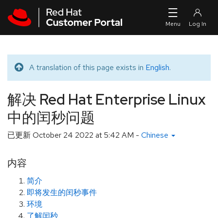
Skip to navigation
Skip to main content
A translation of this page exists in
English
.
Translated message
解决 Red Hat Enterprise Linux
中的闰秒问题
已更新
October 24 2022 at 5:42 AM
-
Chinese
内容
简介
即将发生的闰秒事件
环境
了解闰秒