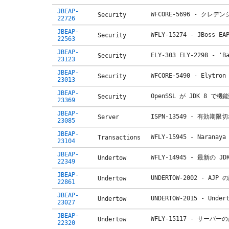
JBEAP-
WFCORE-5696 - 
Security
22726
JBEAP-
WFLY-15274 - JBos
Security
22563
JBEAP-
ELY-303 ELY-2298 -
Security
23123
JBEAP-
WFCORE-5490 - E
Security
23013
JBEAP-
OpenSSL が JDK 8 で
Security
23369
JBEAP-
ISPN-13549 - 有効期
Server
23085
JBEAP-
WFLY-15945 - Nar
Transactions
23104
JBEAP-
WFLY-14945 - 最新の
Undertow
22349
JBEAP-
UNDERTOW-2002 - A
Undertow
22861
JBEAP-
UNDERTOW-2015 - 
Undertow
23027
JBEAP-
WFLY-15117 - サーバ
Undertow
22320