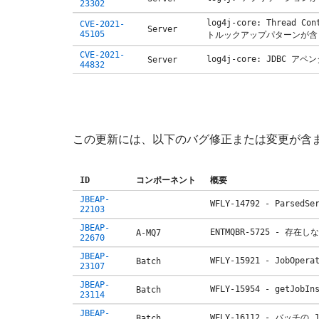
23302
log4j-core: Thread
CVE-2021-
Server
45105
トルックアップパターンが含
CVE-2021-
log4j-core: JDBC
Server
44832
この更新には、以下のバグ修正または変更が含
ID
コンポーネント
概要
JBEAP-
WFLY-14792 - Pars
22103
JBEAP-
ENTMQBR-5725 -
A-MQ7
22670
JBEAP-
WFLY-15921 - Job
Batch
23107
JBEAP-
WFLY-15954 - getJo
Batch
23114
JBEAP-
WFLY-16112 - バッ
Batch