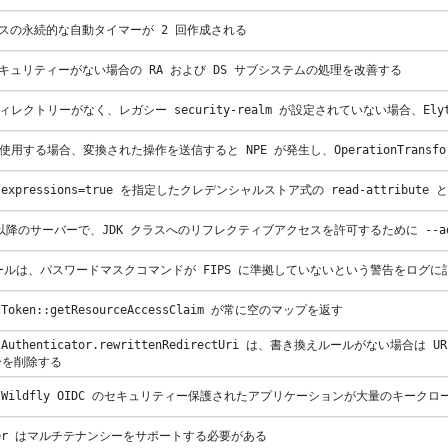
タベースの永続的な自動タイマーが 2 回作成される
シーセキュリティーがない場合の RA および DS サブシステムの処理を改善する
uth ディレクトリーがなく、レガシー security-realm が設定されていない場合、E
17 を使用する場合、変換された操作を送信すると NPE が発生し、OperationTransfor
lve-expressions=true を指定したクレデンシャルストア式の read-attribute
K 16 以降のサーバーで、JDK クラスへのリフレクティブアクセスを許可するために --ad
ron ツールは、パスワードマスクコマンドが FIPS に準拠していないという警告をロ
essToken::getResourceAccessClaim が常に空のマップを返す
questAuthenticator.rewrittenRedirectUri は、書き換えルールがな
ーを削除する
2290 - Wildfly OIDC のセキュリティー保護されたアプリケーションが大量のキ
Adapter はマルチテナンシーをサポートする必要がある