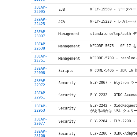
JBEAP-
WFLY-15569 - デー
EJB
22995
JBEAP-
WFLY-15228 - レガ
JCA
22425
JBEAP-
standalone/tmp/a
Management
23097
JBEAP-
WFCORE-5675 - SE 
Management
22638
JBEAP-
WFCORE-5709 - reso
Management
22751
JBEAP-
WFCORE-5406 - JD
Scripts
22098
JBEAP-
ELY-2067 - Elyt
Security
22972
JBEAP-
ELY-2232 - OIDC Acc
Security
22951
ELY-2242 - OidcRe
JBEAP-
Security
22953
がある場合は URL クエリ
JBEAP-
ELY-2284 - ELY-
Security
23077
JBEAP-
ELY-2286 - OIDC-
Security
23106