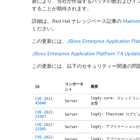
新により、当社が作成するパッチの数およびイ
することが期待されます。
詳細は、Red Hat ナレッジベース記事の
Mainten
ください。
この更新には、
JBoss Enterprise Application Pl
JBoss Enterprise Application Platform 7.4 Updat
この更新には、以下のセキュリティー関連の問
コンポーネ
概要
ID
ント
log4j-core: スレッド
CVE-2021-
Server
45046
攻撃
CVE-2022-
log4j: Chainsaw
Server
23307
CVE-2022-
log4j: アプリケーションが
Server
23305
CVE-2022-
log4j: アプリケーション
Server