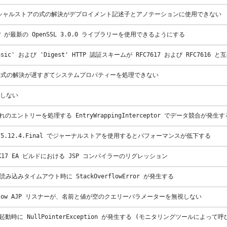
クレデンシャルストアの式の解決がデプロイメント記述子とアノテーションに使用できない
s EAP が最新の OpenSSL 3.0.0 ライブラリーを使用できるようにする
 'Basic' および 'Digest' HTTP 認証スキームが RFC7617 および RFC7616
lytron 式の解決が遅すぎてシステムプロパティーを処理できない
機能しない
限切れのエントリーを処理する EntryWrappingInterceptor でデータ競合が発生す
anaya 5.12.4.Final でジャーナルストアを使用するとパフォーマンスが低下する
 JDK17 EA ビルドにおける JSP コンパイラーのリグレッション
JP の読み込みタイムアウト時に StackOverflowError が発生する
Undertow AJP リスナーが、名前と値が空のクエリーパラメーターを無視しない
ーの起動時に NullPointerException が発生する (モニタリングツールによっ