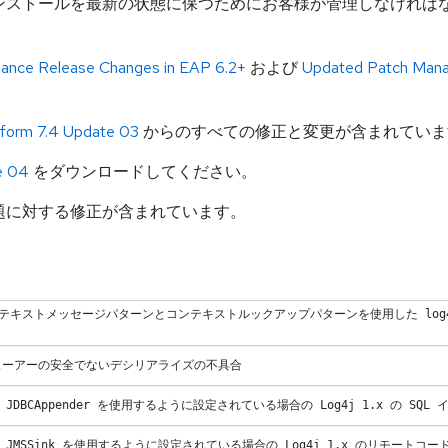
ンストールを最新の状態に保つためにお客様が管理しなければ
ance Release Changes in EAP 6.2+
および
Updated Patch Mana
atform 7.4 Update 03
からのすべての修正と変更が含まれていま
e 04
をダウンロードしてください。
題に対する修正が含まれています。
コンテキストメッセージパターンとコンテキストルックアップパターンを使用した log4j2.x の
 ログビューアーの安全でないデシリアライズの不具合
 JDBCAppender を使用するように設定されている場合の Log4j 1.x の SQL
が JMSSink を使用するように設定されている場合の Log4j 1.x のリモートコー