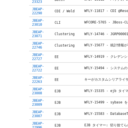
23323
JBEAP-
WFLY-11817 - CDI 
CDI / Weld
22290
JBEAP-
WFCORE-5765 - JB
CLI
23010
JBEAP-
Clustering
WFLY-14746 - JGRP0000
23071
JBEAP-
WFLY-15677 - 統
Clustering
22746
JBEAP-
WFLY-14919 - ク
EE
22727
JBEAP-
WFLY-15494 - システ
EE
22722
JBEAP-
キーがカスタムシリアライ
EE
22263
JBEAP-
WFLY-15335 - ej
EJB
23008
JBEAP-
WFLY-15499 - syba
EJB
23009
JBEAP-
WFLY-15583 - Datab
EJB
23007
JBEAP-
EJB タイマー: 切り捨
EJB
22996