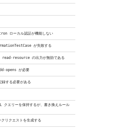
lytron ローカル認証が機能しない
mationTestCase が失敗する
 と read-resource の出力が無効である
d-opens が必要
グに記録する必要がある
い場合は URL クエリーを保持するが、書き換えルール
ークロークリクエストを生成する