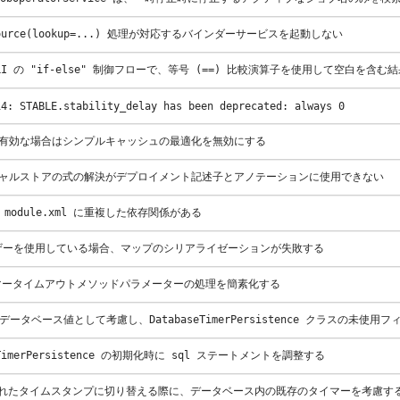
@Resource(lookup=...) 処理が対応するバインダーサービスを起動しない
oss-CLI の "if-else" 制御フローで、等号 (==) 比較演算子を使用して空白を
14: STABLE.stability_delay has been deprecated: always 0
計情報が有効な場合はシンプルキャッシュの最適化を無効にする
レデンシャルストアの式の解決がデプロイメント記述子とアノテーションに使用できない
ムの module.xml に重複した依存関係がある
ザーを使用している場合、マップのシリアライゼーションが失敗する
b タイマータイムアウトメソッドパラメーターの処理を簡素化する
se をデータベース値として考慮し、DatabaseTimerPersistence クラスの未使用フィ
aseTimerPersistence の初期化時に sql ステートメントを調整する
てられたタイムスタンプに切り替える際に、データベース内の既存のタイマーを考慮す