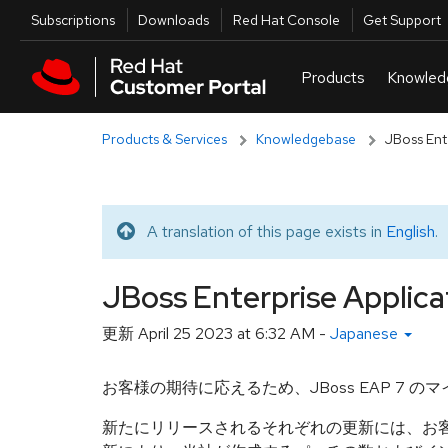
Skip to navigation
Skip to main content
Utilities
Subscriptions
Downloads
Red Hat Console
Get Support
Products & Services
Knowledgebase
JBoss En
A translation of this page exists in
English
.
Translated message
JBoss Enterprise Appl
更新
April 25 2023 at 6:32 AM
-
Japanese
お客様の期待に応えるため、JBoss EAP 
新たにリリースされるそれぞれの更新には、お