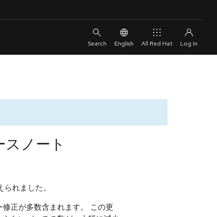
English
All Red Hat
4 リリースノート
換えられました。
修正が多数含まれます。 この更