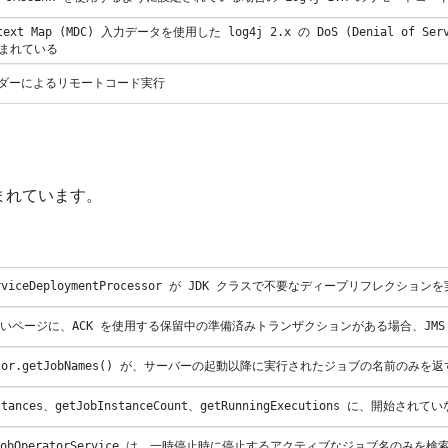
 Context Map (MDC) 入力データを使用した log4j 2.x の DoS (Denial 
まれている
 アペンダーによるリモートコード実行
まれています。
edServiceDeploymentProcessor が JDK クラスで不要なディープリフレクショ
 存在しないページに、ACK を使用する保留中の準備済みトランザクションがある場合、J
Operator.getJobNames() が、サーバーの起動以降に実行されたジョブの名前のみを返
bInstances、getJobInstanceCount、getRunningExecutions に、
チの JobOperatorService は、一時停止時に停止するアクティブなジョブ名のみを