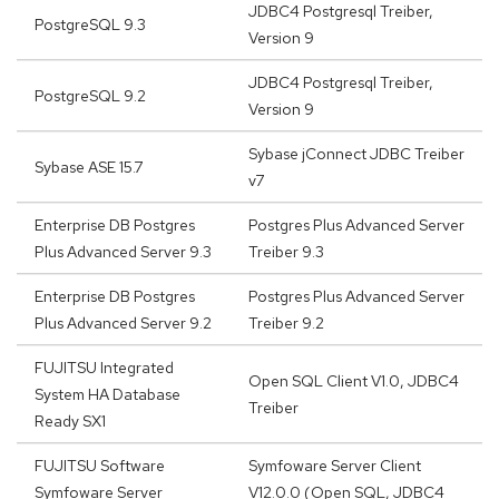
JDBC4 Postgresql Treiber,
PostgreSQL 9.3
Version 9
JDBC4 Postgresql Treiber,
PostgreSQL 9.2
Version 9
Sybase jConnect JDBC Treiber
Sybase ASE 15.7
v7
Enterprise DB Postgres
Postgres Plus Advanced Server
Plus Advanced Server 9.3
Treiber 9.3
Enterprise DB Postgres
Postgres Plus Advanced Server
Plus Advanced Server 9.2
Treiber 9.2
FUJITSU Integrated
Open SQL Client V1.0, JDBC4
System HA Database
Treiber
Ready SX1
FUJITSU Software
Symfoware Server Client
Symfoware Server
V12.0.0 (Open SQL, JDBC4