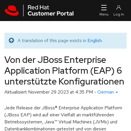
Skip to navigation
Skip to main content
A translation of this page exists in
English
.
Translated message
Von der JBoss Enterprise
Application Platform (EAP) 6
unterstützte Konfigurationen
Aktualisiert
November 29 2023 at 4:35 PM
-
German
Jede Release der JBoss® Enterprise Application Platform
(JBoss EAP) wird auf einer Vielfalt an marktführenden
Betriebssystemen, Java™ Virtual Machines (JVMs) und
Datenbankkombinationen getestet und von diesen