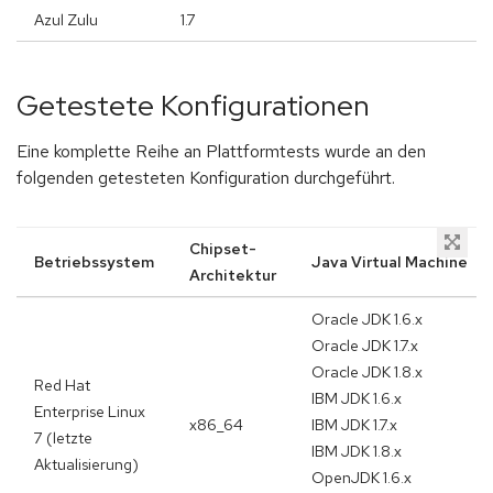
Azul Zulu
1.7
Getestete Konfigurationen
Eine komplette Reihe an Plattformtests wurde an den
folgenden getesteten Konfiguration durchgeführt.
Chipset-
Betriebssystem
Java Virtual Machine
Architektur
Oracle JDK 1.6.x
Oracle JDK 1.7.x
Oracle JDK 1.8.x
Red Hat
IBM JDK 1.6.x
Enterprise Linux
x86_64
IBM JDK 1.7.x
7 (letzte
IBM JDK 1.8.x
Aktualisierung)
OpenJDK 1.6.x