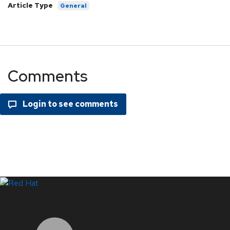
Article Type
General
Comments
LinkedIn