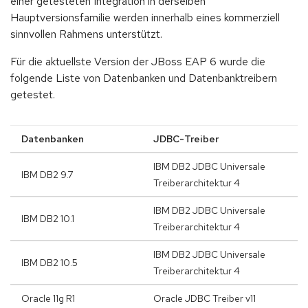
einer getesteten Integration in derselben
Hauptversionsfamilie werden innerhalb eines kommerziell
sinnvollen Rahmens unterstützt.
Für die aktuellste Version der JBoss EAP 6 wurde die
folgende Liste von Datenbanken und Datenbanktreibern
getestet.
Datenbanken
JDBC-Treiber
IBM DB2 JDBC Universale
IBM DB2 9.7
Treiberarchitektur 4
IBM DB2 JDBC Universale
IBM DB2 10.1
Treiberarchitektur 4
IBM DB2 JDBC Universale
IBM DB2 10.5
Treiberarchitektur 4
Oracle 11g R1
Oracle JDBC Treiber v11