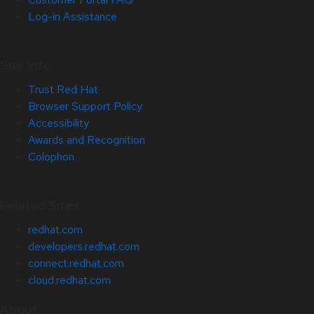
Log-in Assistance
Site Info
Trust Red Hat
Browser Support Policy
Accessibility
Awards and Recognition
Colophon
Related Sites
redhat.com
developers.redhat.com
connect.redhat.com
cloud.redhat.com
About