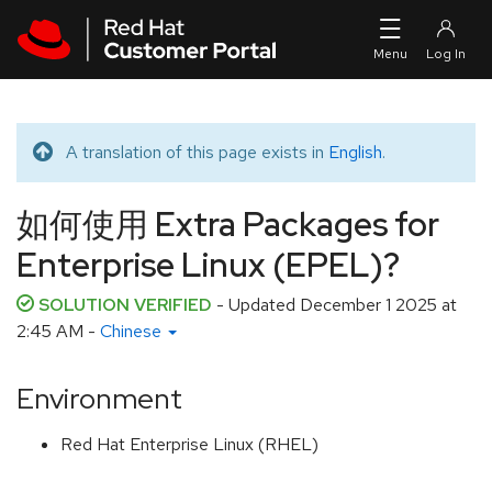
Skip to navigation
Skip to main content
A translation of this page exists in
English
.
Translated message
如何使用 Extra Packages for
Enterprise Linux (EPEL)?
SOLUTION VERIFIED
- Updated
December 1 2025 at
2:45 AM
-
Chinese
Environment
Red Hat Enterprise Linux (RHEL)