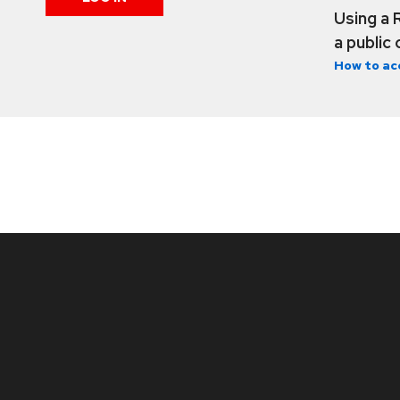
Using a 
a public
How to ac