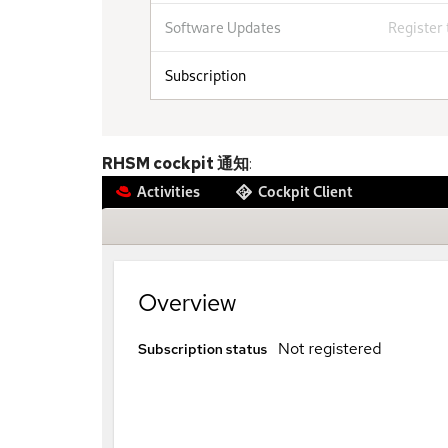
RHSM cockpit 通知
: