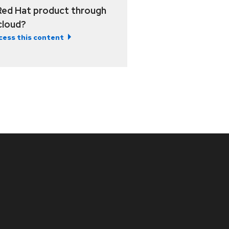
Red Hat product through
 cloud?
cess this content