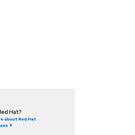
Red Hat?
e about Red Hat
ions