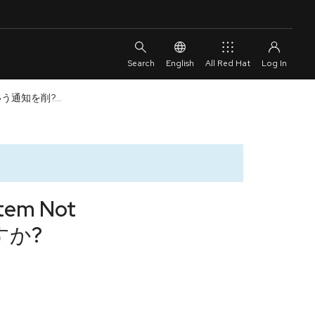
English
All Red Hat
 という通知を削?...
tem Not
すか?