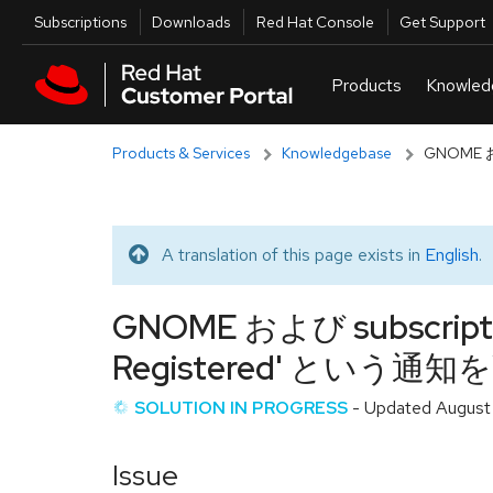
Skip to navigation
Skip to main content
Utilities
Subscriptions
Downloads
Red Hat Console
Get Support
Products & Services
Knowledgebase
GNOME およ
A translation of this page exists in
English
.
Translated message
GNOME および subscripti
Registered' とい
SOLUTION IN PROGRESS
- Updated
August
Issue