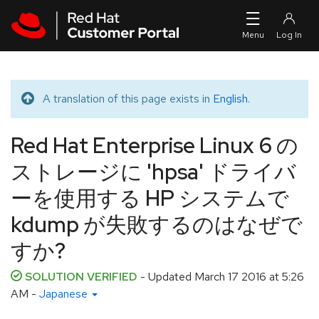
Skip to navigation
Skip to main content
A translation of this page exists in
English
.
Translated message
Red Hat Enterprise Linux 6 の
ストレージに 'hpsa' ドライバ
ーを使用する HP システムで
kdump が失敗するのはなぜで
すか?
SOLUTION VERIFIED
- Updated
March 17 2016 at 5:26
AM
-
Japanese