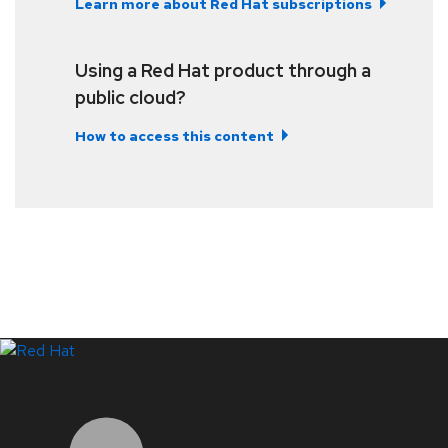
Learn more about Red Hat subscriptions
Using a Red Hat product through a
public cloud?
How to access this content
LinkedIn