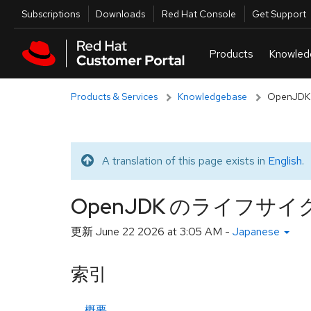
Skip to navigation
Skip to main content
Utilities
Subscriptions
Downloads
Red Hat Console
Get Support
Products & Services
Knowledgebase
OpenJ
A translation of this page exists in
English
.
Translated message
OpenJDK のライフ
更新
June 22 2026 at 3:05 AM
-
Japanese
索引
概要