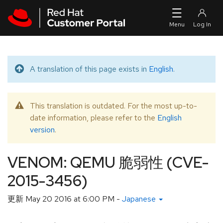
Skip to navigation
Skip to main content
A translation of this page exists in
English
.
Translated message
This translation is outdated. For the most up-to-
Warning message
date information, please refer to the
English
version
.
VENOM: QEMU 脆弱性 (CVE-
2015-3456)
更新
May 20 2016 at 6:00 PM
-
Japanese