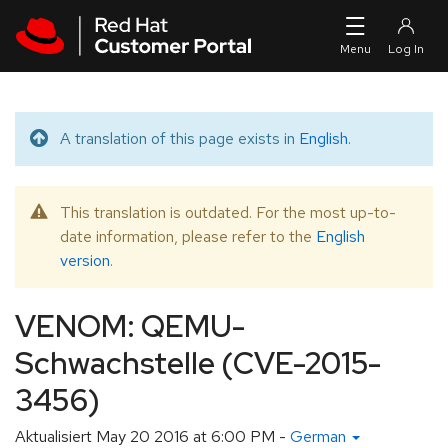
Skip to navigation
Skip to main content
A translation of this page exists in
English
.
Translated message
This translation is outdated. For the most up-to-
Warning message
date information, please refer to the
English
version
.
VENOM: QEMU-
Schwachstelle (CVE-2015-
3456)
Aktualisiert
May 20 2016 at 6:00 PM
-
German