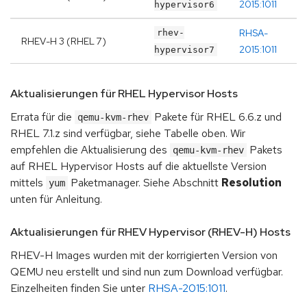
2015:1011
hypervisor6
RHSA-
rhev-
RHEV-H 3 (RHEL 7)
2015:1011
hypervisor7
Aktualisierungen für RHEL Hypervisor Hosts
Errata für die
Pakete für RHEL 6.6.z und
qemu-kvm-rhev
RHEL 7.1.z sind verfügbar, siehe Tabelle oben. Wir
empfehlen die Aktualisierung des
Pakets
qemu-kvm-rhev
auf RHEL Hypervisor Hosts auf die aktuellste Version
mittels
Paketmanager. Siehe Abschnitt
Resolution
yum
unten für Anleitung.
Aktualisierungen für RHEV Hypervisor (RHEV-H) Hosts
RHEV-H Images wurden mit der korrigierten Version von
QEMU neu erstellt und sind nun zum Download verfügbar.
Einzelheiten finden Sie unter
RHSA-2015:1011
.