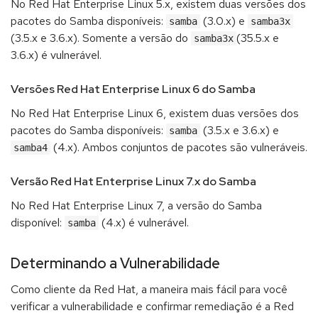
No Red Hat Enterprise Linux 5.x, existem duas versões dos
pacotes do Samba disponíveis:
(3.0.x) e
samba
samba3x
(3.5.x e 3.6.x). Somente a versão do
(35.5.x e
samba3x
3.6.x) é vulnerável.
Versões Red Hat Enterprise Linux 6 do Samba
No Red Hat Enterprise Linux 6, existem duas versões dos
pacotes do Samba disponíveis:
(3.5.x e 3.6.x) e
samba
(4.x). Ambos conjuntos de pacotes são vulneráveis.
samba4
Versão Red Hat Enterprise Linux 7.x do Samba
No Red Hat Enterprise Linux 7, a versão do Samba
disponível:
(4.x) é vulnerável.
samba
Determinando a Vulnerabilidade
Como cliente da Red Hat, a maneira mais fácil para você
verificar a vulnerabilidade e confirmar remediação é a Red