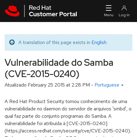
Skip to navigation
Skip to main content
A translation of this page exists in
English
.
Translated message
Vulnerabilidade do Samba
(CVE-2015-0240)
Atualizado
February 25 2015 at 2:28 PM
-
Portuguese
A Red Hat Product Security tomou conhecimento de uma
vulnerabilidade no daemon do servidor de arquivos 'smbd', o
qual faz parte do conjunto programas do Samba. A
vulnerabilidade foi atribuída à [CVE-2015-0240]
(https://access.redhat.com/security/cve/CVE-2015-0240).