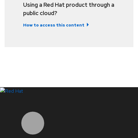
Using a Red Hat product through a
public cloud?
How to access this content
LinkedIn