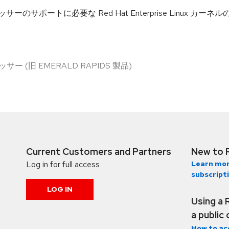
ブルプロセッサーのサポートに必要な Red Hat Enterprise Linux
ッサー (旧 EMERALD RAPIDS 製品)
Current Customers and Partners
New to 
Log in for full access
Learn mor
subscript
LOG IN
Using a 
a public
How to ac