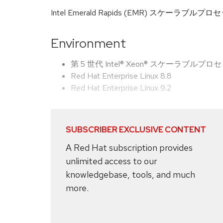
Intel Emerald Rapids (EMR) スケーラ
Environment
第 5 世代 Intel® Xeon® スケーラブルプロセ
Red Hat Enterprise Linux 8.8
Red Hat Enterprise Linux 9.2
SUBSCRIBER EXCLUSIVE CONTENT
A Red Hat subscription provides
unlimited access to our
knowledgebase, tools, and much
more.