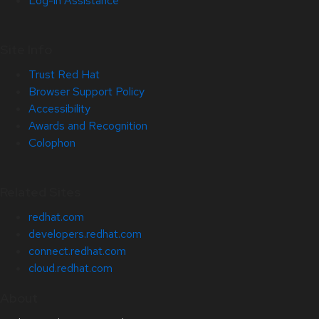
Log-in Assistance
Site Info
Trust Red Hat
Browser Support Policy
Accessibility
Awards and Recognition
Colophon
Related Sites
redhat.com
developers.redhat.com
connect.redhat.com
cloud.redhat.com
About