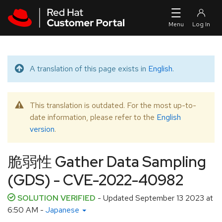
Skip to navigation
Skip to main content
A translation of this page exists in
English
.
Translated message
This translation is outdated. For the most up-to-
Warning message
date information, please refer to the
English
version
.
脆弱性 Gather Data Sampling
(GDS) - CVE-2022-40982
SOLUTION VERIFIED
- Updated
September 13 2023 at
6:50 AM
-
Japanese