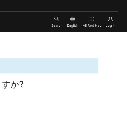
English
All Red Hat
すか?