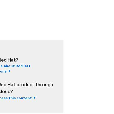
Red Hat?
e about Red Hat
ions
Red Hat product through
 cloud?
cess this content