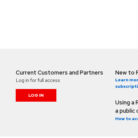
Current Customers and Partners
New to 
Log in for full access
Learn mor
subscript
LOG IN
Using a 
a public
How to ac