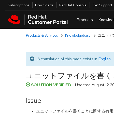
Skip to navigation
Skip to main content
Utilities
Subscriptions
Downloads
Red Hat Console
Get Support
Products & Services
Knowledgebase
ユニット
A translation of this page exists in
English
.
Translated message
ユニットファイルを書く
SOLUTION VERIFIED
- Updated
August 12 2
Issue
ユニットファイルを書くことに関する有用