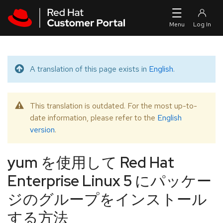
Skip to navigation
Skip to main content
A translation of this page exists in
English
.
Translated message
This translation is outdated. For the most up-to-
Warning message
date information, please refer to the
English
version
.
yum を使用して Red Hat
Enterprise Linux 5 にパッケー
ジのグループをインストール
する方法