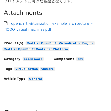
プロイメントに向けた基盤となります。
Attachments
openshift_virtualization_example_architecture_-
_1000_virtual_machines.pdf
Product(s)
Red Hat OpenShift Virtualization Engine
Red Hat OpenShift Container Platform
Category
Component
Learn more
cnv
Tags
virtualization
vmware
Article Type
General