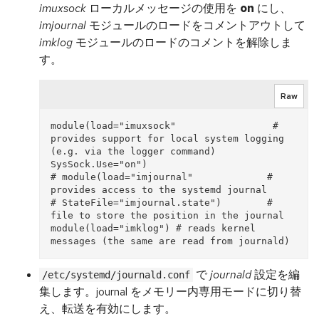
imuxsock
ローカルメッセージの使用を
on
にし、
imjournal
モジュールのロードをコメントアウトして
imklog
モジュールのロードのコメントを解除しま
す。
Raw
module(load="imuxsock"                 # 
provides support for local system logging 
(e.g. via the logger command)

SysSock.Use="on")

# module(load="imjournal"             # 
provides access to the systemd journal

# StateFile="imjournal.state")        # 
file to store the position in the journal

module(load="imklog") # reads kernel 
で
journald
設定を編
/etc/systemd/journald.conf
集します。journal をメモリー内専用モードに切り替
え、転送を有効にします。