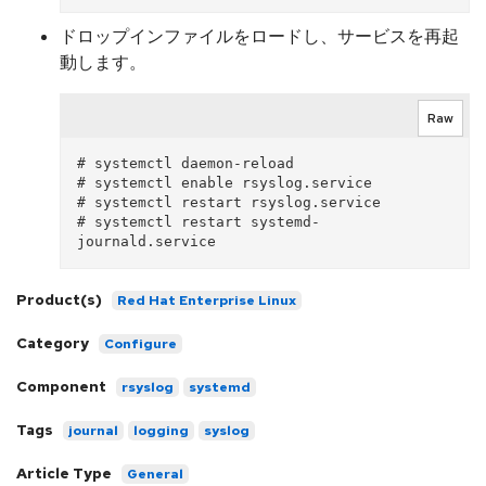
ドロップインファイルをロードし、サービスを再起
動します。
Raw
# systemctl daemon-reload

# systemctl enable rsyslog.service

# systemctl restart rsyslog.service

# systemctl restart systemd-
Product(s)
Red Hat Enterprise Linux
Category
Configure
Component
rsyslog
systemd
Tags
journal
logging
syslog
Article Type
General