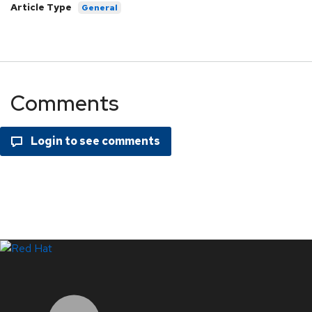
Article Type
General
Comments
LinkedIn