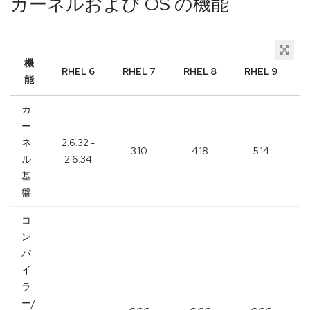
カーネルおよび OS の機能
機
RHEL 6
RHEL 7
RHEL 8
RHEL 9
能
カ
ー
ネ
2.6.32 -
3.10
4.18
5.14
ル
2.6.34
基
盤
コ
ン
パ
イ
ラ
ー/