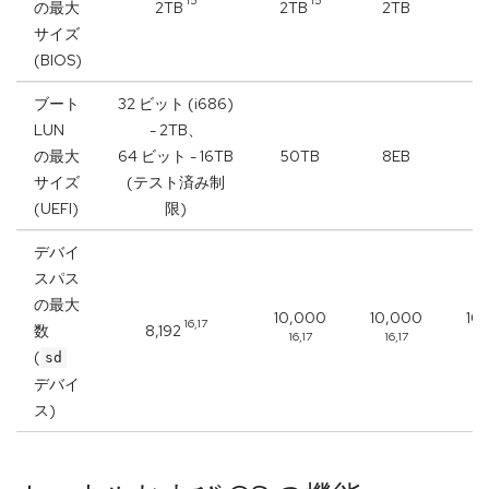
15
15
の最大
2TB
2TB
2TB
2
サイズ
(BIOS)
ブート
32 ビット (i686)
LUN
- 2TB、
の最大
64 ビット - 16TB
50TB
8EB
8
サイズ
(テスト済み制
(UEFI)
限)
デバイ
スパス
の最大
10,000
10,000
10
16,17
数
8,192
16,17
16,17
1
(
sd
デバイ
ス)