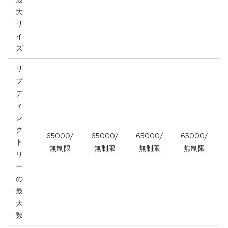
大
サ
イ
ズ
サ
ブ
デ
ィ
レ
ク
65000/
65000/
65000/
65000/
ト
無制限
無制限
無制限
無制限
リ
ー
の
最
大
数