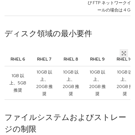
び FTP ネットワークイ
ールの場合は 4 GiB
ディスク領域の最小要件
RHEL 6
RHEL 7
RHEL 8
RHEL 9
RHEL 10
10GB 以
10GB 以
10GB 以
10GB 以
1GB 以
上、
上、
上、
上、
上、5GB
20GB 推
20GB 推
20GB 推
20GB 推
推奨
奨
奨
奨
奨
ファイルシステムおよびストレー
ジの制限