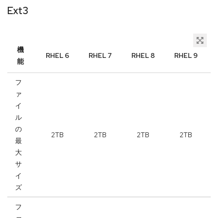
Ext3
機
RHEL 6
RHEL 7
RHEL 8
RHEL 9
能
フ
ァ
イ
ル
の
2TB
2TB
2TB
2TB
最
大
サ
イ
ズ
フ