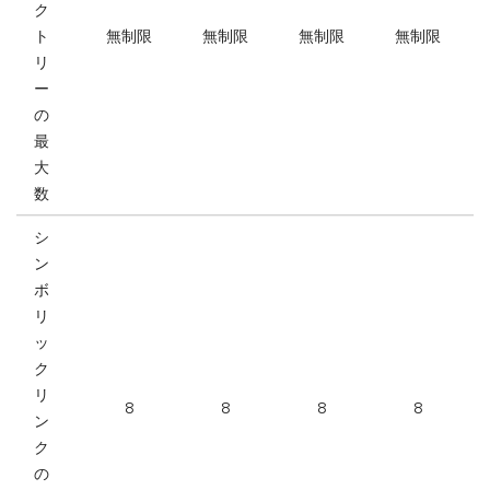
ク
ト
無制限
無制限
無制限
無制限
リ
ー
の
最
大
数
シ
ン
ボ
リ
ッ
ク
リ
8
8
8
8
ン
ク
の