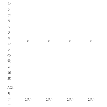
シ
ン
ボ
リ
ッ
ク
リ
8
8
8
8
ン
ク
の
最
大
深
度
ACL
サ
ポ
はい
はい
はい
はい
ー