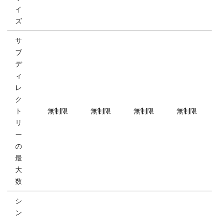
イ
ズ
サ
ブ
デ
ィ
レ
ク
ト
無制限
無制限
無制限
無制限
リ
ー
の
最
大
数
シ
ン