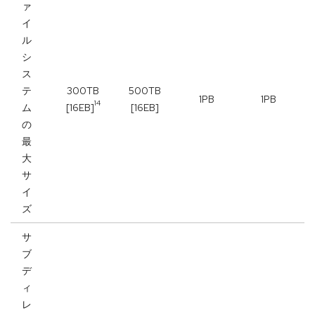
ァ
イ
ル
シ
ス
テ
300TB
500TB
1PB
1PB
14
ム
[16EB]
[16EB]
の
最
大
サ
イ
ズ
サ
ブ
デ
ィ
レ