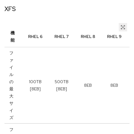
XFS
機
RHEL 6
RHEL 7
RHEL 8
RHEL 9
能
フ
ァ
イ
ル
の
100TB
500TB
8EB
8EB
最
[8EB]
[8EB]
大
サ
イ
ズ
フ