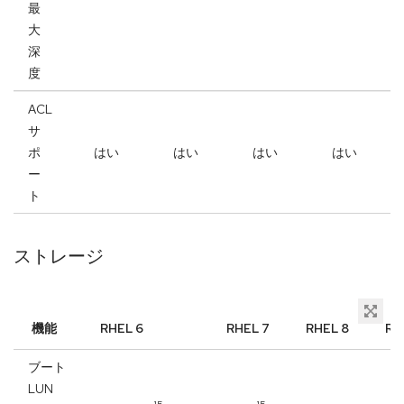
最
大
深
度
ACL
サ
ポ
はい
はい
はい
はい
ー
ト
ストレージ
機能
RHEL 6
RHEL 7
RHEL 8
RH
ブート
LUN