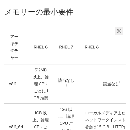
メモリーの最小要件
アー
キテ
RHEL 6
RHEL 7
RHEL 8
クチ
ャー
512MB
以上、論
該当なし
1
x86
理 CPU
該当なし
1
ごとに 1
GB 推奨
1GB 以
1GB 以
ローカルメディアまたは 
上、論理
上、論理
ネットワークインストー
CPU ご
x86_64
CPU ご
場合は 1.5 GiB、HTTP(S