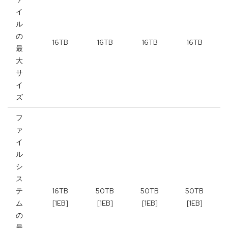
イ
ル
の
16TB
16TB
16TB
16TB
最
大
サ
イ
ズ
フ
ァ
イ
ル
シ
ス
テ
16TB
50TB
50TB
50TB
ム
[1EB]
[1EB]
[1EB]
[1EB]
の
最