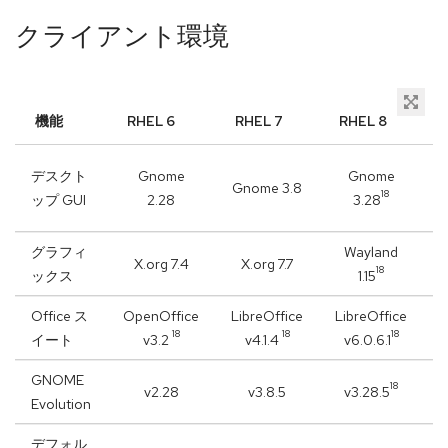
クライアント環境
機能
RHEL 6
RHEL 7
RHEL 8
デスクト
Gnome
Gnome
Gnome 3.8
18
ップ GUI
2.28
3.28
グラフィ
Wayland
X.org 7.4
X.org 7.7
18
ックス
1.15
Office ス
OpenOffice
LibreOffice
LibreOffice
L
18
18
18
イート
v3.2
v4.1.4
v6.0.6.1
GNOME
18
v2.28
v3.8.5
v3.28.5
Evolution
デフォル