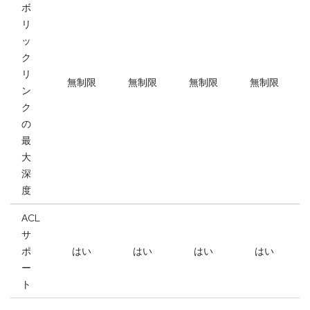
ボ
リ
ッ
ク
リ
無制限
無制限
無制限
無制限
ン
ク
の
最
大
深
度
ACL
サ
ポ
はい
はい
はい
はい
ー
ト