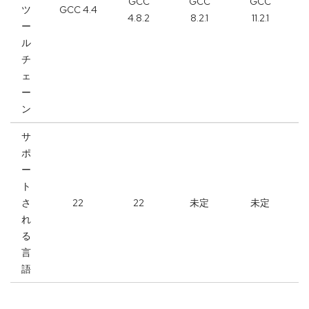
GCC
GCC
GCC
ツ
GCC 4.4
4.8.2
8.2.1
11.2.1
ー
ル
チ
ェ
ー
ン
サ
ポ
ー
ト
さ
22
22
未定
未定
れ
る
言
語