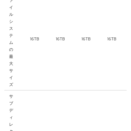
ァ
イ
ル
シ
ス
テ
16TB
16TB
16TB
16TB
ム
の
最
大
サ
イ
ズ
サ
ブ
デ
ィ
レ