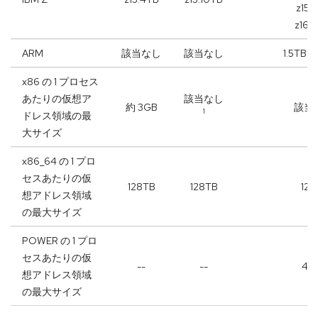
z15:
z16:
ARM
該当なし
該当なし
1.5TB [
x86 の 1 プロセス
あたりの仮想ア
該当なし
約 3GB
該当
1
ドレス領域の最
大サイズ
x86_64 の 1 プロ
セスあたりの仮
128TB
128TB
128
想アドレス領域
の最大サイズ
POWER の 1 プロ
セスあたりの仮
--
--
4P
想アドレス領域
の最大サイズ