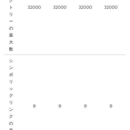
ク
ト
32000
32000
32000
32000
リ
ー
の
最
大
数
シ
ン
ボ
リ
ッ
ク
リ
8
8
8
8
ン
ク
の