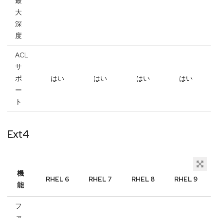
最
大
深
度
ACL
サ
ポ
はい
はい
はい
はい
ー
ト
Ext4
機
RHEL 6
RHEL 7
RHEL 8
RHEL 9
能
フ
ァ