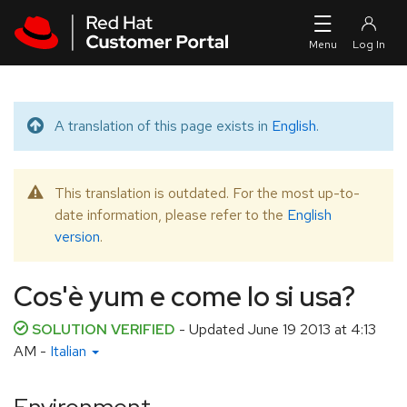
Skip to navigation
Skip to main content
A translation of this page exists in
English
.
Translated message
This translation is outdated. For the most up-to-
Warning message
date information, please refer to the
English
version
.
Cos'è yum e come lo si usa?
SOLUTION VERIFIED
- Updated
June 19 2013 at 4:13
AM
-
Italian