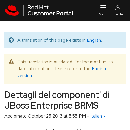
Skip to navigation
Skip to main content
A translation of this page exists in
English
.
Translated message
This translation is outdated. For the most up-to-
Warning message
date information, please refer to the
English
version
.
Dettagli dei componenti di
JBoss Enterprise BRMS
Aggiornato
October 25 2013 at 5:55 PM
-
Italian