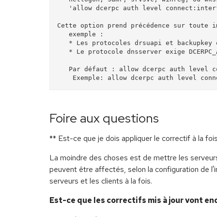
   'allow dcerpc auth level connect:interface = yes'.

Cette option prend précédence sur toute i
   exemple :

   * Les protocoles drsuapi et backupkey exigent DCERPC_AUTH_LEVEL_PRIVACY.

   * Le protocole dnsserver exige DCERPC_AUTH_LEVEL_INTEGRITY.

   Par défaut : allow dcerpc auth level connect (G)

Foire aux questions
** Est-ce que je dois appliquer le correctif à la 
La moindre des choses est de mettre les serveurs 
peuvent être affectés, selon la configuration de l
serveurs et les clients à la fois.
Est-ce que les correctifs mis à jour vont 