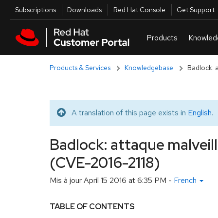
Skip to navigation
Skip to main content
Utilities
Subscriptions
Downloads
Red Hat Console
Get Support
Products & Services
Knowledgebase
Badlock: 
A translation of this page exists in
English
.
Translated message
Badlock: attaque malvei
(CVE-2016-2118)
Mis à jour
April 15 2016 at 6:35 PM
-
French
TABLE OF CONTENTS