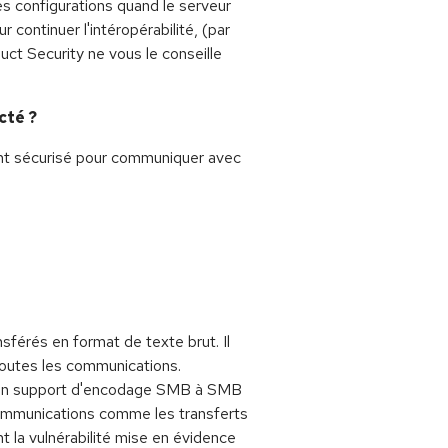
es configurations quand le serveur
r continuer l'intéropérabilité, (par
ct Security ne vous le conseille
cté ?
lient sécurisé pour communiquer avec
sférés en format de texte brut. Il
toutes les communications.
té un support d'encodage SMB à SMB
ommunications comme les transferts
 la vulnérabilité mise en évidence