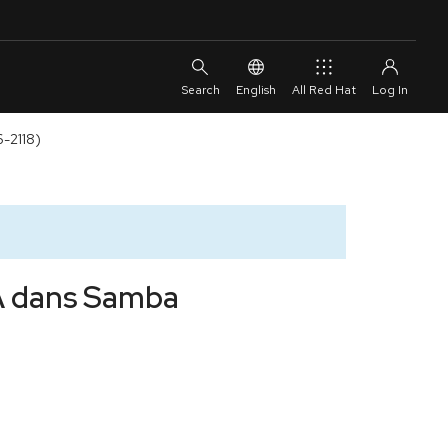
English
All Red Hat
6-2118)
SA dans Samba