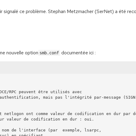
ir signalé ce problème. Stephan Metzmacher (SerNet) a été reco
une nouvelle option
documentée ici :
smb.conf
authentification, mais pas l'intégrité par-message (SIGN)
t netlogon ont comme valeur de codification en dur par dé
 nom de l'interface (par  exemple, lsarpc, 
