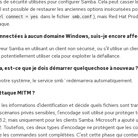
s de sécurité utilisées pour configurer Samba. Cela peut casser l
 Il est possible de restaurer les anciennes options insécurisées pou
dans le fichier
), mais Red Hat Produ
el connect = yes
smb.conf
aque.
nnectées à aucun domaine Windows, suis-je encore affe
ur Samba en utilisant un client non sécurisé, ou s'il utilise un c
tentiellement utiliser cela pour exploiter la défaillance.
ba, est-ce que je dois démarrer quelquechose à nouveau ?
 à votre système, le service smb`redémarrera automatiquement.
attaque MITM ?
s informations d'identification et décide quels fichiers sont tran
cénarios privés sensibles, l'encodage soit utilisé pour protéger 
 3.2, mais uniquement pour les clients Samba. Microsoft a ajou
. Toutefois, ces deux types d'encodage ne protègent que les c
ue les commandes sont complétées. C'est cette phase qui contient