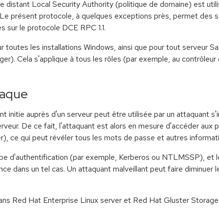
e distant Local Security Authority (politique de domaine) est util
 Le présent protocole, à quelques exceptions près, permet des sc
 sur le protocole DCE RPC 1.1.
outes les installations Windows, ainsi que pour tout serveur Samb
). Cela s'applique à tous les rôles (par exemple, au contrôleu
taque
nitie auprès d'un serveur peut être utilisée par un attaquant s'int
veur. De ce fait, l'attaquant est alors en mesure d'accéder aux pe
ce qui peut révéler tous les mots de passe et autres informatio
e type d'authentification (par exemple, Kerberos ou NTLMSSP), et 
ns un tel cas. Un attaquant malveillant peut faire diminuer le 
ans Red Hat Enterprise Linux server et Red Hat Gluster Storage