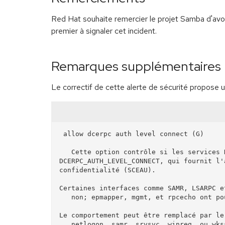
Red Hat souhaite remercier le projet Samba d'avo
premier à signaler cet incident.
Remarques supplémentaires
Le correctif de cette alerte de sécurité propose 
 allow dcerpc auth level connect (G)

   Cette option contrôle si les services DCE/RPC peuvent être utilisés avec

DCERPC_AUTH_LEVEL_CONNECT, qui fournit l'
confidentialité (SCEAU).

Certaines interfaces comme SAMR, LSARPC e
   non; epmapper, mgmt, et rpcecho ont pour valeur de codification en dur : oui.

Le comportement peut être remplacé par le
   netlogon, samr, srvsvc, winreg, ou wkssvc) en spécifiant
