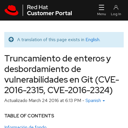
Skip to navigation
Skip to main content
A translation of this page exists in
English
.
Translated message
Truncamiento de enteros y
desbordamiento de
vulnerabilidades en Git (CVE-
2016-2315, CVE-2016-2324)
Actualizado
March 24 2016 at 6:13 PM
-
Spanish
TABLE OF CONTENTS
Información de fondo