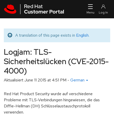
Skip to navigation
Skip to main content
A translation of this page exists in
English
.
Translated message
Logjam: TLS-
Sicherheitslücken (CVE-2015-
4000)
Aktualisiert
June 11 2015 at 4:51 PM
-
German
Red Hat Product Security wurde auf verschiedene
Probleme mit TLS-Verbindungen hingewiesen, die das
Diffie-Hellman (DH) Schlüsselaustauschprotokoll
verwenden.