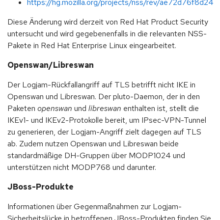
https://hg.mozilla.org/projects/nss/rev/ae72d76f8d24
Diese Änderung wird derzeit von Red Hat Product Security
untersucht und wird gegebenenfalls in die relevanten NSS-
Pakete in Red Hat Enterprise Linux eingearbeitet.
Openswan/Libreswan
Der Logjam-Rückfallangriff auf TLS betrifft nicht IKE in
Openswan und Libreswan. Der pluto-Daemon, der in den
Paketen
openswan
und
libreswan
enthalten ist, stellt die
IKEv1- und IKEv2-Protokolle bereit, um IPsec-VPN-Tunnel
zu generieren, der Logjam-Angriff zielt dagegen auf TLS
ab. Zudem nutzen Openswan und Libreswan beide
standardmäßige DH-Gruppen über MODP1024 und
unterstützen nicht MODP768 und darunter.
JBoss-Produkte
Informationen über Gegenmaßnahmen zur Logjam-
Sicherheitslücke in betroffenen JBoss-Produkten finden Sie