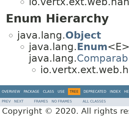
io.vertx.ext.web.han
Enum Hierarchy
java.lang.
Object
java.lang.
Enum
<E>
java.lang.
Comparab
io.vertx.ext.web.h
OVERVIEW
PACKAGE
CLASS
USE
TREE
DEPRECATED
INDEX
HE
PREV
NEXT
FRAMES
NO FRAMES
ALL CLASSES
Copyright © 2020. All rights r