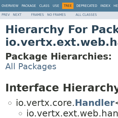
OVERVIEW
PACKAGE
CLASS
USE
TREE
DEPRECATED
INDEX
HE
PREV
NEXT
FRAMES
NO FRAMES
ALL CLASSES
Hierarchy For Pac
io.vertx.ext.web.
Package Hierarchies:
All Packages
Interface Hierarch
io.vertx.core.
Handler
io.vertx.ext.web.han